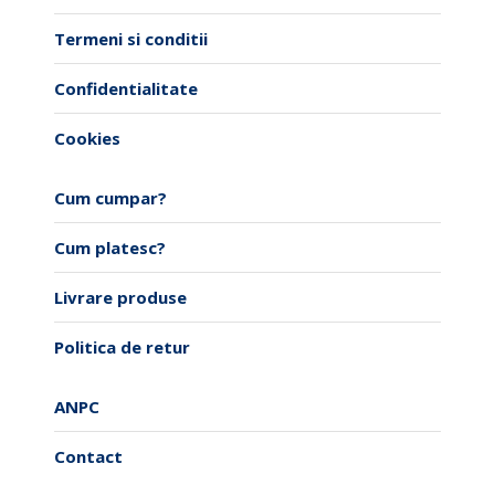
alese
Termeni si conditii
în
pagina
Confidentialitate
produsului.
Cookies
Cum cumpar?
Cum platesc?
Livrare produse
Politica de retur
ANPC
Contact