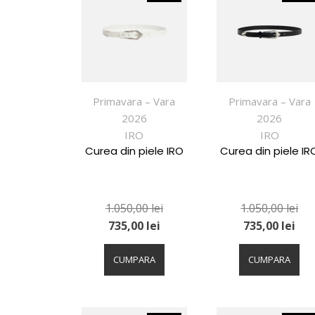
Primavara – Vara
Primavara – Vara
2026
2026
IRO
IRO
Curea din piele IRO
Curea din piele IR
1.050,00
lei
1.050,00
lei
735,00
lei
735,00
lei
Acest
Ac
produs
pr
CUMPARA
CUMPARA
are
ar
mai
ma
multe
mu