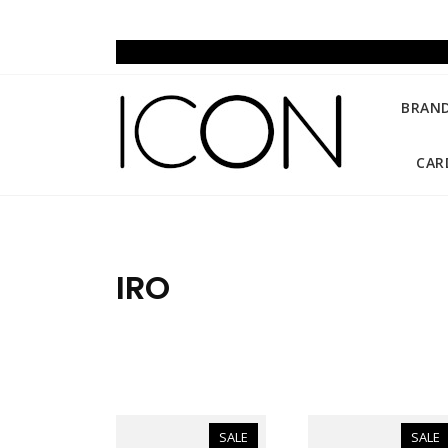
Skip
to
content
BRAN
CAR
IRO
SALE
SALE