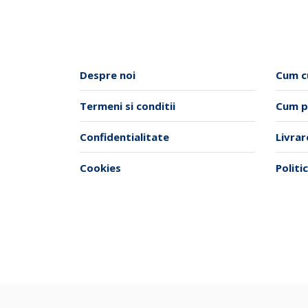
multe
mu
variații.
vari
Opțiunile
Opț
pot
po
Despre noi
Cum c
fi
fi
alese
ale
Termeni si conditii
Cum p
în
în
pagina
pag
Confidentialitate
Livra
produsului.
pro
Cookies
Politi