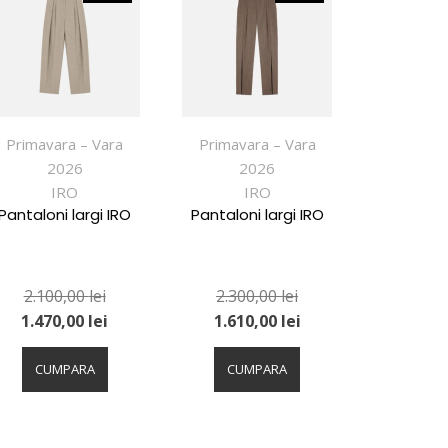
Primavara – Vara
Primavara – Vara
2026
2026
IRO
IRO
Pantaloni largi IRO
Pantaloni largi IRO
2.100,00
lei
2.300,00
lei
1.470,00
lei
1.610,00
lei
Acest
Acest
produs
produs
CUMPARA
CUMPARA
are
are
mai
mai
multe
multe