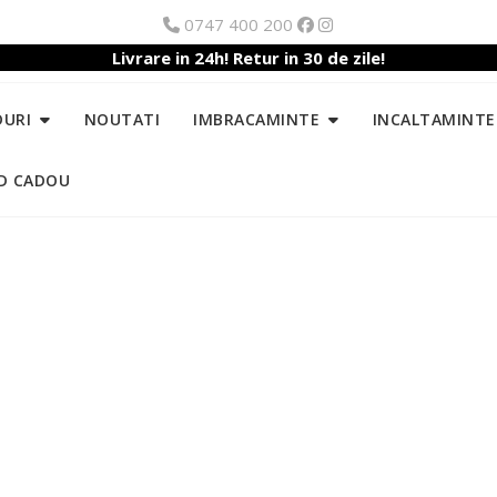
0747 400 200
Livrare in 24h! Retur in 30 de zile!
DURI
NOUTATI
IMBRACAMINTE
INCALTAMINTE
D CADOU