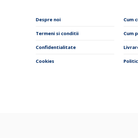
Opțiunile
pot
Despre noi
Cum c
fi
alese
Termeni si conditii
Cum p
în
pagina
Confidentialitate
Livra
produsului.
Cookies
Politi