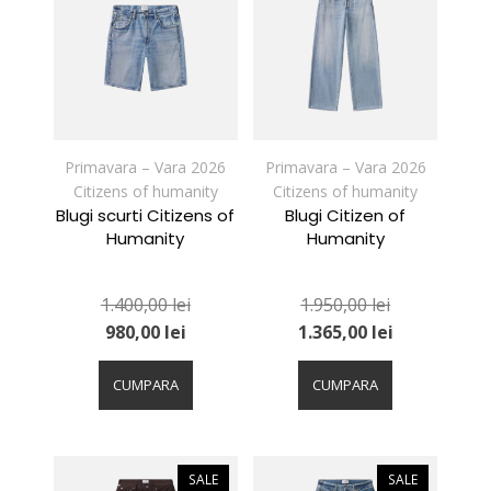
Opțiunile
Opțiunile
pot
pot
fi
fi
alese
alese
în
în
pagina
pagina
produsului.
produsului.
Primavara – Vara 2026
Primavara – Vara 2026
Citizens of humanity
Citizens of humanity
Blugi scurti Citizens of
Blugi Citizen of
Humanity
Humanity
1.400,00
lei
1.950,00
lei
980,00
lei
1.365,00
lei
Acest
Acest
produs
produs
CUMPARA
CUMPARA
are
are
mai
mai
multe
multe
variații.
variații.
SALE
SALE