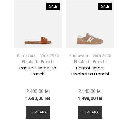
variații.
variații.
SALE
SALE
Opțiunile
Opțiunile
pot
pot
fi
fi
alese
alese
în
în
pagina
pagina
produsului.
produsului.
Primavara – Vara 2026
Primavara – Vara 2026
Elisabetta Franchi
Elisabetta Franchi
Papuci Elisabetta
Pantofi sport
Franchi
Elisabetta Franchi
2.400,00
lei
2.140,00
lei
1.680,00
lei
1.498,00
lei
Acest
Acest
produs
produs
CUMPARA
CUMPARA
are
are
mai
mai