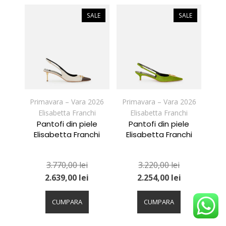
multe
multe
variații.
variații.
SALE
SALE
Opțiunile
Opțiunile
pot
pot
fi
fi
alese
alese
în
în
pagina
pagina
produsului.
produsului.
Primavara – Vara 2026
Primavara – Vara 2026
Elisabetta Franchi
Elisabetta Franchi
Pantofi din piele
Pantofi din piele
Elisabetta Franchi
Elisabetta Franchi
3.770,00
lei
3.220,00
lei
2.639,00
lei
2.254,00
lei
Acest
Acest
produs
produs
CUMPARA
CUMPARA
are
are
mai
mai