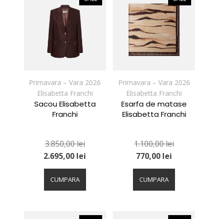
Opțiunile
Opțiunile
pot
pot
fi
fi
alese
alese
în
în
pagina
pagina
produsului.
produsului.
Primavara – Vara 2026
Primavara – Vara 2026
Elisabetta Franchi
Elisabetta Franchi
Sacou Elisabetta
Esarfa de matase
Franchi
Elisabetta Franchi
3.850,00
lei
1.100,00
lei
2.695,00
lei
770,00
lei
Acest
Acest
produs
produs
CUMPARA
CUMPARA
are
are
mai
mai
multe
multe