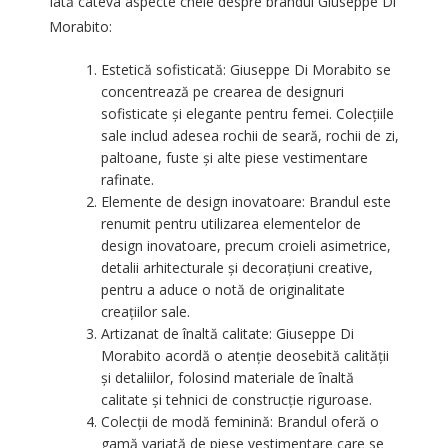
Iată câteva aspecte cheie despre brandul Giuseppe Di
Morabito:
Estetică sofisticată: Giuseppe Di Morabito se
concentrează pe crearea de designuri
sofisticate și elegante pentru femei. Colecțiile
sale includ adesea rochii de seară, rochii de zi,
paltoane, fuste și alte piese vestimentare
rafinate.
Elemente de design inovatoare: Brandul este
renumit pentru utilizarea elementelor de
design inovatoare, precum croieli asimetrice,
detalii arhitecturale și decorațiuni creative,
pentru a aduce o notă de originalitate
creațiilor sale.
Artizanat de înaltă calitate: Giuseppe Di
Morabito acordă o atenție deosebită calității
și detaliilor, folosind materiale de înaltă
calitate și tehnici de construcție riguroase.
Colecții de modă feminină: Brandul oferă o
gamă variată de piese vestimentare care se