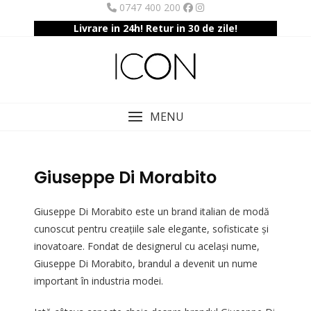
Skip
0747 400 200
to
Livrare in 24h! Retur in 30 de zile!
content
MENU
Giuseppe Di Morabito
Giuseppe Di Morabito este un brand italian de modă
cunoscut pentru creațiile sale elegante, sofisticate și
inovatoare. Fondat de designerul cu același nume,
Giuseppe Di Morabito, brandul a devenit un nume
important în industria modei.