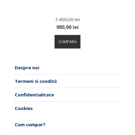
1.400,00
lei
980,00
lei
Acest
produs
CUMPARA
are
mai
multe
variații.
Despre noi
Opțiunile
pot
Termeni si conditii
fi
alese
Confidentialitate
în
pagina
Cookies
produsului.
Cum cumpar?