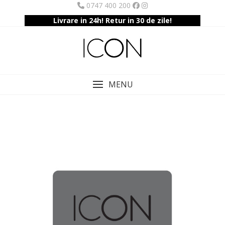
Skip
0747 400 200
to
Livrare in 24h! Retur in 30 de zile!
content
MENU