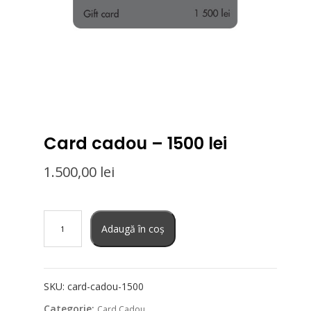
Card cadou – 1500 lei
1.500,00
lei
Cantitate
Card
Adaugă în coș
cadou
-
1500
lei
SKU:
card-cadou-1500
Categorie:
Card Cadou