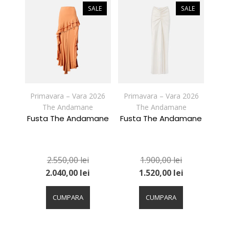
variații.
variații.
SALE
SALE
Opțiunile
Opțiunile
pot
pot
fi
fi
alese
alese
în
în
pagina
pagina
produsului.
produsului.
Primavara – Vara 2026
Primavara – Vara 2026
The Andamane
The Andamane
Fusta The Andamane
Fusta The Andamane
2.550,00
lei
1.900,00
lei
2.040,00
lei
1.520,00
lei
Acest
Acest
produs
produs
CUMPARA
CUMPARA
are
are
mai
mai