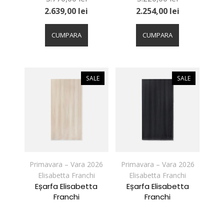
2.639,00
lei
2.254,00
lei
Acest
Acest
produs
produs
CUMPARA
CUMPARA
are
are
mai
mai
multe
multe
variații.
variații.
SALE
SALE
Opțiunile
Opțiunile
pot
pot
fi
fi
alese
alese
în
în
pagina
pagina
produsului.
produsului.
Primavara – Vara 2026
Primavara – Vara 2026
Elisabetta Franchi
Elisabetta Franchi
Eșarfa Elisabetta
Eșarfa Elisabetta
Franchi
Franchi