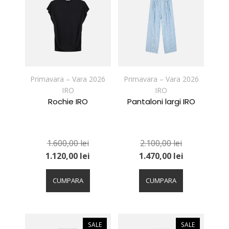
Opțiunile
Opțiunile
pot
pot
fi
fi
alese
alese
în
în
pagina
pagina
produsului.
produsului.
Primavara – Vara 2026
Primavara – Vara 2026
IRO
IRO
Rochie IRO
Pantaloni largi IRO
1.600,00
lei
2.100,00
lei
1.120,00
lei
1.470,00
lei
Acest
Acest
produs
produs
CUMPARA
CUMPARA
are
are
mai
mai
multe
multe
variații.
variații.
SALE
SALE