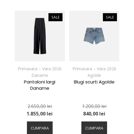
mai
mai
multe
multe
variații.
variații.
SALE
SALE
Opțiunile
Opțiunile
pot
pot
fi
fi
alese
alese
în
în
pagina
pagina
produsului.
produsului.
Primavara – Vara 2026
Primavara – Vara 2026
Daname
Agolde
Pantaloni largi
Blugi scurti Agolde
Daname
2.650,00
lei
1.200,00
lei
1.855,00
lei
840,00
lei
Acest
Acest
produs
produs
CUMPARA
CUMPARA
are
are