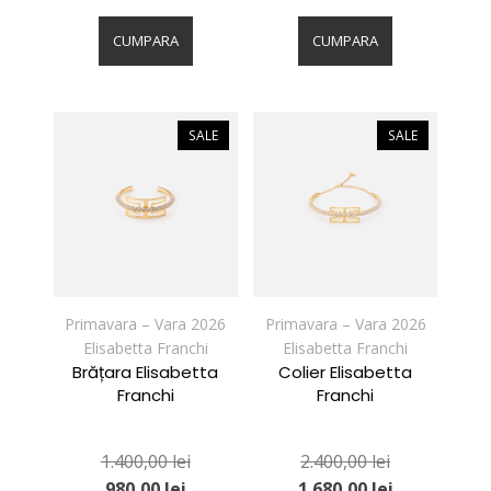
Acest
Acest
produs
produs
CUMPARA
CUMPARA
are
are
mai
mai
multe
multe
variații.
variații.
SALE
SALE
Opțiunile
Opțiunile
pot
pot
fi
fi
alese
alese
în
în
pagina
pagina
produsului.
produsului.
Primavara – Vara 2026
Primavara – Vara 2026
Elisabetta Franchi
Elisabetta Franchi
Brățara Elisabetta
Colier Elisabetta
Franchi
Franchi
1.400,00
lei
2.400,00
lei
980,00
lei
1.680,00
lei