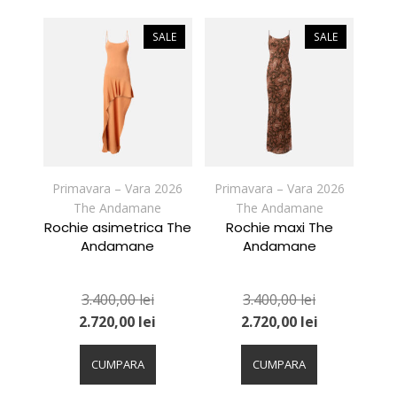
multe
multe
variații.
variații.
SALE
SALE
Opțiunile
Opțiunile
pot
pot
fi
fi
alese
alese
în
în
pagina
pagina
produsului.
produsului.
Primavara – Vara 2026
Primavara – Vara 2026
The Andamane
The Andamane
Rochie asimetrica The
Rochie maxi The
Andamane
Andamane
3.400,00
lei
3.400,00
lei
2.720,00
lei
2.720,00
lei
Acest
Acest
produs
produs
CUMPARA
CUMPARA
are
are