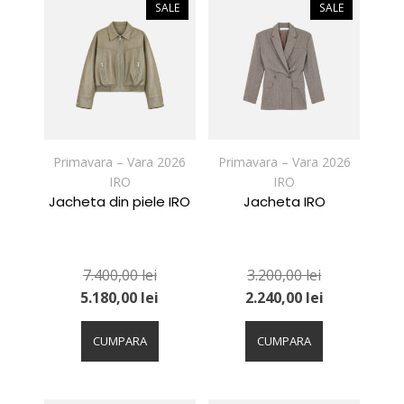
variații.
variații.
SALE
SALE
Opțiunile
Opțiunile
pot
pot
fi
fi
alese
alese
în
în
pagina
pagina
produsului.
produsului.
Primavara – Vara 2026
Primavara – Vara 2026
IRO
IRO
Jacheta din piele IRO
Jacheta IRO
7.400,00
lei
3.200,00
lei
5.180,00
lei
2.240,00
lei
Acest
Acest
produs
produs
CUMPARA
CUMPARA
are
are
mai
mai
multe
multe