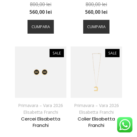
800,00
lei
800,00
lei
560,00
lei
560,00
lei
Acest
Acest
produs
produs
CUMPARA
CUMPARA
are
are
mai
mai
multe
multe
variații.
variații.
SALE
SALE
Opțiunile
Opțiunile
pot
pot
fi
fi
alese
alese
în
în
pagina
pagina
produsului.
produsului.
Primavara – Vara 2026
Primavara – Vara 2026
Elisabetta Franchi
Elisabetta Franchi
Cercei Elisabetta
Colier Elisabetta
Franchi
Franchi