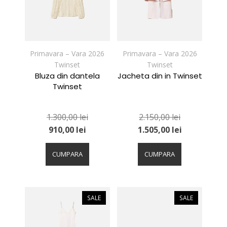
alese
alese
în
în
pagina
pagina
produsului.
produsului.
Primavara – Vara 2026
Primavara – Vara 2026
Twinset
Twinset
Bluza din dantela
Jacheta din in Twinset
Twinset
1.300,00
lei
2.150,00
lei
910,00
lei
1.505,00
lei
Acest
Acest
produs
produs
CUMPARA
CUMPARA
are
are
mai
mai
multe
multe
variații.
variații.
SALE
SALE
Opțiunile
Opțiunile
pot
pot