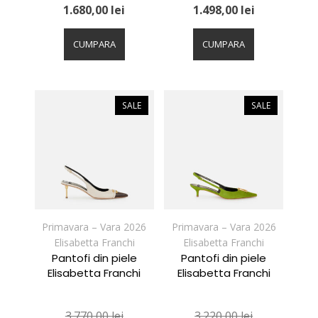
1.680,00
lei
1.498,00
lei
Acest
Acest
produs
produs
CUMPARA
CUMPARA
are
are
mai
mai
multe
multe
variații.
variații.
SALE
SALE
Opțiunile
Opțiunile
pot
pot
fi
fi
alese
alese
în
în
pagina
pagina
produsului.
produsului.
Primavara – Vara 2026
Primavara – Vara 2026
Elisabetta Franchi
Elisabetta Franchi
Pantofi din piele
Pantofi din piele
Elisabetta Franchi
Elisabetta Franchi
3.770,00
lei
3.220,00
lei