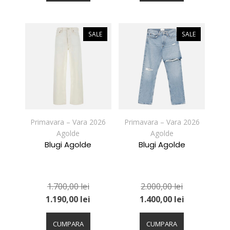
mai
mai
multe
multe
variații.
variații.
SALE
SALE
Opțiunile
Opțiunile
pot
pot
fi
fi
alese
alese
în
în
pagina
pagina
produsului.
produsului.
Primavara – Vara 2026
Primavara – Vara 2026
Agolde
Agolde
Blugi Agolde
Blugi Agolde
1.700,00
lei
2.000,00
lei
1.190,00
lei
1.400,00
lei
Acest
Acest
produs
produs
CUMPARA
CUMPARA