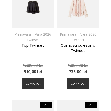
pot
pot
fi
fi
alese
alese
în
în
pagina
pagina
produsului.
produsului.
Primavara – Vara 2026
Primavara – Vara 2026
Twinset
Twinset
Top Twinset
Camasa cu esarfa
Twinset
1.300,00
lei
1.050,00
lei
910,00
lei
735,00
lei
Acest
Acest
produs
produs
CUMPARA
CUMPARA
are
are
mai
mai
multe
multe
variații.
variații.
SALE
SALE
Opțiunile
Opțiunile