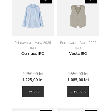
SALE
SALE
Opțiunile
Opțiunile
pot
pot
fi
fi
alese
alese
în
în
pagina
pagina
produsului.
produsului.
Primavara – Vara 2026
Primavara – Vara 2026
IRO
IRO
Camasa IRO
Vesta IRO
1.750,00
lei
1.550,00
lei
1.225,00
lei
1.085,00
lei
Acest
Acest
produs
produs
CUMPARA
CUMPARA
are
are
mai
mai
multe
multe