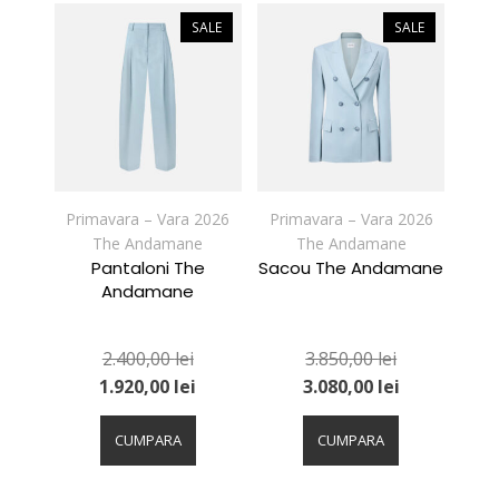
multe
multe
variații.
variații.
SALE
SALE
Opțiunile
Opțiunile
pot
pot
fi
fi
alese
alese
în
în
pagina
pagina
produsului.
produsului.
Primavara – Vara 2026
Primavara – Vara 2026
The Andamane
The Andamane
Pantaloni The
Sacou The Andamane
Andamane
2.400,00
lei
3.850,00
lei
1.920,00
lei
3.080,00
lei
Acest
Acest
produs
produs
CUMPARA
CUMPARA
are
are
mai
mai