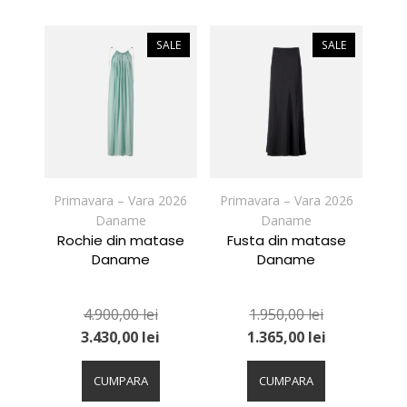
mai
mai
multe
multe
variații.
variații.
SALE
SALE
Opțiunile
Opțiunile
pot
pot
fi
fi
alese
alese
în
în
pagina
pagina
produsului.
produsului.
Primavara – Vara 2026
Primavara – Vara 2026
Daname
Daname
Rochie din matase
Fusta din matase
Daname
Daname
4.900,00
lei
1.950,00
lei
3.430,00
lei
1.365,00
lei
Acest
Acest
produs
produs
CUMPARA
CUMPARA
are
are