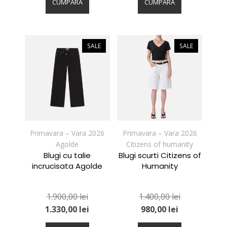
produs
produs
CUMPARA
CUMPARA
are
are
mai
mai
multe
multe
variații.
variații.
SALE
SALE
Opțiunile
Opțiunile
pot
pot
fi
fi
alese
alese
în
în
pagina
pagina
produsului.
produsului.
Primavara – Vara 2026
Primavara – Vara 2026
Agolde
Citizens of humanity
Blugi cu talie
Blugi scurti Citizens of
incrucisata Agolde
Humanity
1.900,00
lei
1.400,00
lei
1.330,00
lei
980,00
lei
Acest
Acest