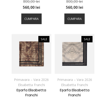
800,00
lei
800,00
lei
560,00
lei
560,00
lei
Acest
Acest
produs
produs
CUMPARA
CUMPARA
are
are
mai
mai
multe
multe
variații.
variații.
SALE
SALE
Opțiunile
Opțiunile
pot
pot
fi
fi
alese
alese
în
în
pagina
pagina
produsului.
produsului.
Primavara – Vara 2026
Primavara – Vara 2026
Elisabetta Franchi
Elisabetta Franchi
Eșarfa Elisabetta
Eșarfa Elisabetta
Franchi
Franchi