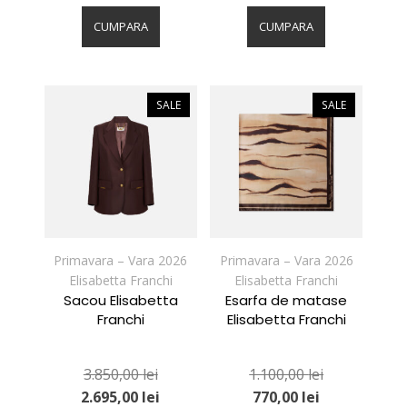
Acest
Acest
produs
produs
CUMPARA
CUMPARA
are
are
mai
mai
multe
multe
variații.
variații.
SALE
SALE
Opțiunile
Opțiunile
pot
pot
fi
fi
alese
alese
în
în
pagina
pagina
produsului.
produsului.
Primavara – Vara 2026
Primavara – Vara 2026
Elisabetta Franchi
Elisabetta Franchi
Sacou Elisabetta
Esarfa de matase
Franchi
Elisabetta Franchi
3.850,00
lei
1.100,00
lei
2.695,00
lei
770,00
lei