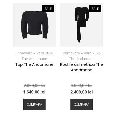
multe
multe
variații.
variații.
SALE
SALE
Opțiunile
Opțiunile
pot
pot
fi
fi
alese
alese
în
în
pagina
pagina
produsului.
produsului.
Primavara – Vara 2026
Primavara – Vara 2026
The Andamane
The Andamane
Top The Andamane
Rochie asimetrica The
Andamane
2.050,00
lei
3.000,00
lei
1.640,00
lei
2.400,00
lei
Acest
Acest
produs
produs
CUMPARA
CUMPARA
are
are
mai
mai