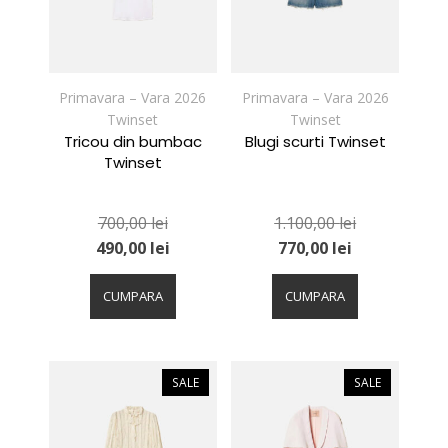
Primavara – Vara 2026
Primavara – Vara 2026
Twinset
Twinset
Tricou din bumbac
Blugi scurti Twinset
Twinset
700,00
lei
1.100,00
lei
490,00
lei
770,00
lei
Acest
Acest
produs
produs
CUMPARA
CUMPARA
are
are
mai
mai
multe
multe
variații.
variații.
SALE
SALE
Opțiunile
Opțiunile
pot
pot
fi
fi