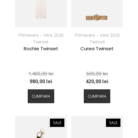
fi
fi
alese
alese
în
în
pagina
pagina
produsului.
produsului.
Primavara – Vara 2026
Primavara – Vara 2026
Twinset
Twinset
Rochie Twinset
Curea Twinset
1.400,00
lei
600,00
lei
980,00
lei
420,00
lei
Acest
Acest
produs
produs
CUMPARA
CUMPARA
are
are
mai
mai
multe
multe
variații.
variații.
SALE
SALE
Opțiunile
Opțiunile
pot
pot