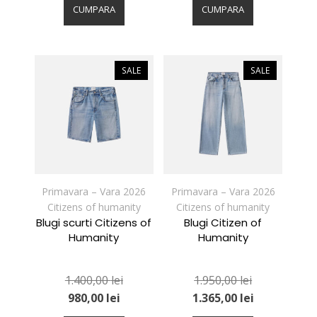
produs
produs
CUMPARA
CUMPARA
are
are
mai
mai
multe
multe
variații.
variații.
SALE
SALE
Opțiunile
Opțiunile
pot
pot
fi
fi
alese
alese
în
în
pagina
pagina
produsului.
produsului.
Primavara – Vara 2026
Primavara – Vara 2026
Citizens of humanity
Citizens of humanity
Blugi scurti Citizens of
Blugi Citizen of
Humanity
Humanity
1.400,00
lei
1.950,00
lei
980,00
lei
1.365,00
lei
Acest
Acest