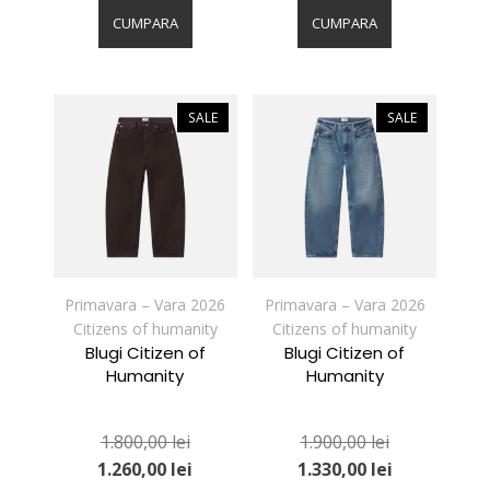
produs
produs
CUMPARA
CUMPARA
are
are
mai
mai
multe
multe
variații.
variații.
SALE
SALE
Opțiunile
Opțiunile
pot
pot
fi
fi
alese
alese
în
în
pagina
pagina
produsului.
produsului.
Primavara – Vara 2026
Primavara – Vara 2026
Citizens of humanity
Citizens of humanity
Blugi Citizen of
Blugi Citizen of
Humanity
Humanity
1.800,00
lei
1.900,00
lei
1.260,00
lei
1.330,00
lei