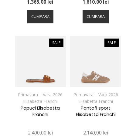
1.365,00
lei
1.610,00
lei
Acest
Acest
produs
produs
CUMPARA
CUMPARA
are
are
mai
mai
multe
multe
variații.
variații.
SALE
SALE
Opțiunile
Opțiunile
pot
pot
fi
fi
alese
alese
în
în
pagina
pagina
produsului.
produsului.
Primavara – Vara 2026
Primavara – Vara 2026
Elisabetta Franchi
Elisabetta Franchi
Papuci Elisabetta
Pantofi sport
Franchi
Elisabetta Franchi
2.400,00
lei
2.140,00
lei