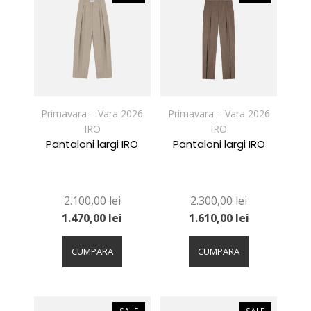
Opțiunile
Opțiunile
pot
pot
fi
fi
alese
alese
în
în
pagina
pagina
produsului.
produsului.
Primavara – Vara 2026
Primavara – Vara 2026
IRO
IRO
Pantaloni largi IRO
Pantaloni largi IRO
2.100,00
lei
2.300,00
lei
1.470,00
lei
1.610,00
lei
Acest
Acest
produs
produs
CUMPARA
CUMPARA
are
are
mai
mai
multe
multe
variații.
variații.