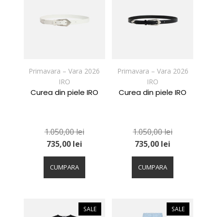
pot
pot
fi
fi
alese
alese
în
în
pagina
pagina
produsului.
produsului.
Primavara – Vara 2026
Primavara – Vara 2026
IRO
IRO
Curea din piele IRO
Curea din piele IRO
1.050,00
lei
1.050,00
lei
735,00
lei
735,00
lei
Acest
Acest
produs
produs
CUMPARA
CUMPARA
are
are
mai
mai
multe
multe
variații.
variații.
SALE
SALE