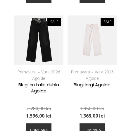
are
are
mai
mai
multe
multe
variații.
variații.
SALE
SALE
Opțiunile
Opțiunile
pot
pot
fi
fi
alese
alese
în
în
pagina
pagina
produsului.
produsului.
Primavara – Vara 2026
Primavara – Vara 2026
Agolde
Agolde
Blugi cu talie dubla
Blugi largi Agolde
Agolde
2.280,00
lei
1.950,00
lei
1.596,00
lei
1.365,00
lei
Acest
Acest
produs
produs
CUMPARA
CUMPARA