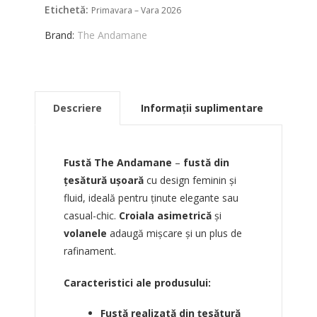
Etichetă:
Primavara – Vara 2026
Brand:
The Andamane
Descriere
Informații suplimentare
Fustă The Andamane
–
fustă din
țesătură ușoară
cu design feminin și
fluid, ideală pentru ținute elegante sau
casual-chic.
Croiala asimetrică
și
volanele
adaugă mișcare și un plus de
rafinament.
Caracteristici ale produsului:
Fustă realizată din țesătură