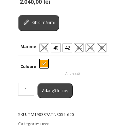
2.040,00
lei
Ghid mărimi
Marime
38
40
42
44
46
48
Culoare
Anulează
Cantitate
Fusta
Adaugă în coș
The
Andamane
SKU:
TM190337ATNS059-620
Categorie:
Fuste