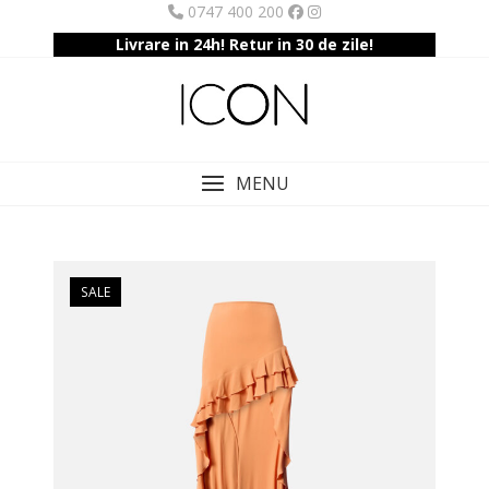
Skip
0747 400 200
to
Livrare in 24h! Retur in 30 de zile!
content
MENU
SALE