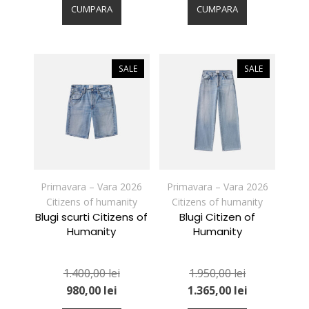
produs
produs
CUMPARA
CUMPARA
are
are
mai
mai
multe
multe
variații.
variații.
SALE
SALE
Opțiunile
Opțiunile
pot
pot
fi
fi
alese
alese
în
în
pagina
pagina
produsului.
produsului.
Primavara – Vara 2026
Primavara – Vara 2026
Citizens of humanity
Citizens of humanity
Blugi scurti Citizens of
Blugi Citizen of
Humanity
Humanity
1.400,00
lei
1.950,00
lei
980,00
lei
1.365,00
lei
Acest
Acest