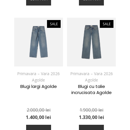
are
are
mai
mai
multe
multe
variații.
variații.
SALE
SALE
Opțiunile
Opțiunile
pot
pot
fi
fi
alese
alese
în
în
pagina
pagina
produsului.
produsului.
Primavara – Vara 2026
Primavara – Vara 2026
Agolde
Agolde
Blugi largi Agolde
Blugi cu talie
incrucisata Agolde
2.000,00
lei
1.900,00
lei
1.400,00
lei
1.330,00
lei
Acest
Acest