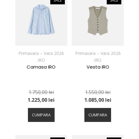
SALE
SALE
Opțiunile
Opțiunile
pot
pot
fi
fi
alese
alese
în
în
pagina
pagina
produsului.
produsului.
Primavara – Vara 2026
Primavara – Vara 2026
IRO
IRO
Camasa IRO
Vesta IRO
1.750,00
lei
1.550,00
lei
1.225,00
lei
1.085,00
lei
Acest
Acest
produs
produs
CUMPARA
CUMPARA
are
are
mai
mai
multe
multe