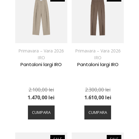
Opțiunile
Opțiunile
pot
pot
fi
fi
alese
alese
în
în
pagina
pagina
produsului.
produsului.
Primavara – Vara 2026
Primavara – Vara 2026
IRO
IRO
Pantaloni largi IRO
Pantaloni largi IRO
2.100,00
lei
2.300,00
lei
1.470,00
lei
1.610,00
lei
Acest
Acest
produs
produs
CUMPARA
CUMPARA
are
are
mai
mai
multe
multe
variații.
variații.