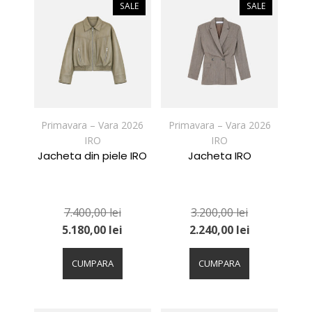
variații.
variații.
SALE
SALE
Opțiunile
Opțiunile
pot
pot
fi
fi
alese
alese
în
în
pagina
pagina
produsului.
produsului.
Primavara – Vara 2026
Primavara – Vara 2026
IRO
IRO
Jacheta din piele IRO
Jacheta IRO
7.400,00
lei
3.200,00
lei
5.180,00
lei
2.240,00
lei
Acest
Acest
produs
produs
CUMPARA
CUMPARA
are
are
mai
mai
multe
multe