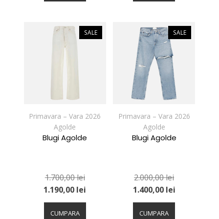
mai
mai
multe
multe
variații.
variații.
SALE
SALE
Opțiunile
Opțiunile
pot
pot
fi
fi
alese
alese
în
în
pagina
pagina
produsului.
produsului.
Primavara – Vara 2026
Primavara – Vara 2026
Agolde
Agolde
Blugi Agolde
Blugi Agolde
1.700,00
lei
2.000,00
lei
1.190,00
lei
1.400,00
lei
Acest
Acest
produs
produs
CUMPARA
CUMPARA