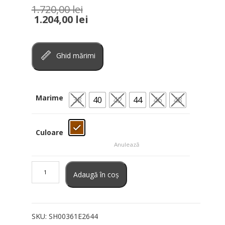
1.720,00
lei
1.204,00
lei
Ghid mărimi
Marime
38
40
42
44
46
48
Culoare
Anulează
Cantitate
Pantaloni
Adaugă în coș
scurti
Elisabetta
Franchi
SKU:
SH00361E2644