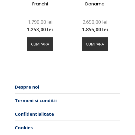
Franchi
Daname
1.790,00
lei
2.650,00
lei
1.253,00
lei
1.855,00
lei
Acest
Acest
produs
produs
CUMPARA
CUMPARA
are
are
mai
mai
multe
multe
variații.
variații.
Opțiunile
Opțiunile
pot
pot
Despre noi
fi
fi
alese
alese
Termeni si conditii
în
în
pagina
pagina
Confidentialitate
produsului.
produsului.
Cookies