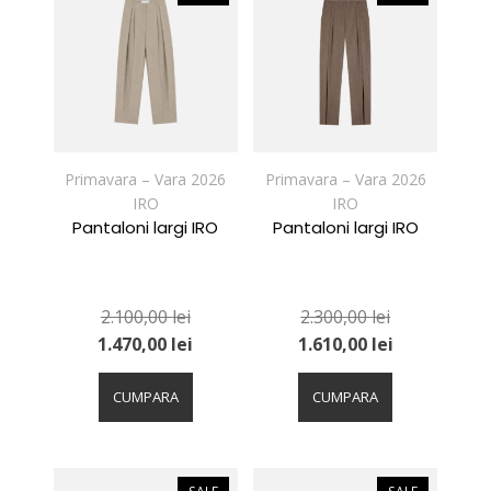
Opțiunile
Opțiunile
pot
pot
fi
fi
alese
alese
în
în
pagina
pagina
produsului.
produsului.
Primavara – Vara 2026
Primavara – Vara 2026
IRO
IRO
Pantaloni largi IRO
Pantaloni largi IRO
2.100,00
lei
2.300,00
lei
1.470,00
lei
1.610,00
lei
Acest
Acest
produs
produs
CUMPARA
CUMPARA
are
are
mai
mai
multe
multe
variații.
variații.