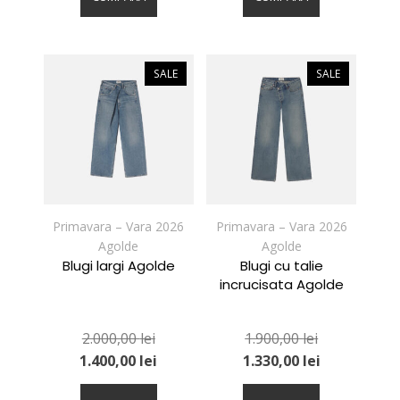
are
are
mai
mai
multe
multe
variații.
variații.
SALE
SALE
Opțiunile
Opțiunile
pot
pot
fi
fi
alese
alese
în
în
pagina
pagina
produsului.
produsului.
Primavara – Vara 2026
Primavara – Vara 2026
Agolde
Agolde
Blugi largi Agolde
Blugi cu talie
incrucisata Agolde
2.000,00
lei
1.900,00
lei
1.400,00
lei
1.330,00
lei
Acest
Acest