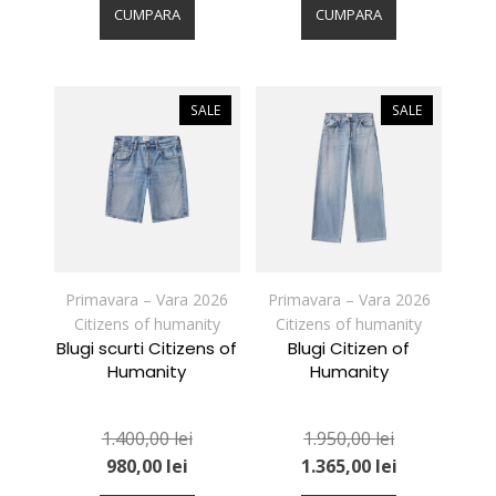
produs
produs
CUMPARA
CUMPARA
are
are
mai
mai
multe
multe
variații.
variații.
SALE
SALE
Opțiunile
Opțiunile
pot
pot
fi
fi
alese
alese
în
în
pagina
pagina
produsului.
produsului.
Primavara – Vara 2026
Primavara – Vara 2026
Citizens of humanity
Citizens of humanity
Blugi scurti Citizens of
Blugi Citizen of
Humanity
Humanity
1.400,00
lei
1.950,00
lei
980,00
lei
1.365,00
lei
Acest
Acest