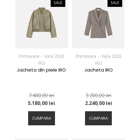
variații.
variații.
SALE
SALE
Opțiunile
Opțiunile
pot
pot
fi
fi
alese
alese
în
în
pagina
pagina
produsului.
produsului.
Primavara – Vara 2026
Primavara – Vara 2026
IRO
IRO
Jacheta din piele IRO
Jacheta IRO
7.400,00
lei
3.200,00
lei
5.180,00
lei
2.240,00
lei
Acest
Acest
produs
produs
CUMPARA
CUMPARA
are
are
mai
mai
multe
multe