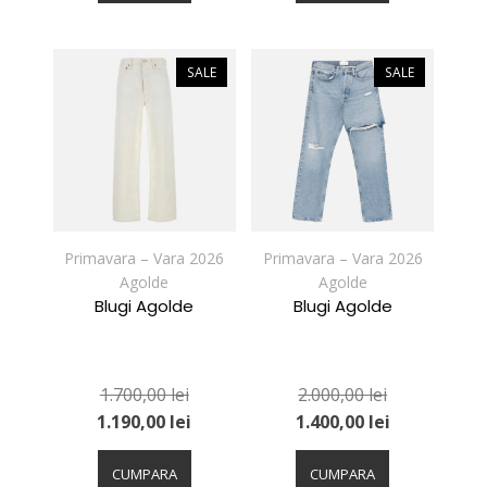
mai
mai
multe
multe
variații.
variații.
SALE
SALE
Opțiunile
Opțiunile
pot
pot
fi
fi
alese
alese
în
în
pagina
pagina
produsului.
produsului.
Primavara – Vara 2026
Primavara – Vara 2026
Agolde
Agolde
Blugi Agolde
Blugi Agolde
1.700,00
lei
2.000,00
lei
1.190,00
lei
1.400,00
lei
Acest
Acest
produs
produs
CUMPARA
CUMPARA