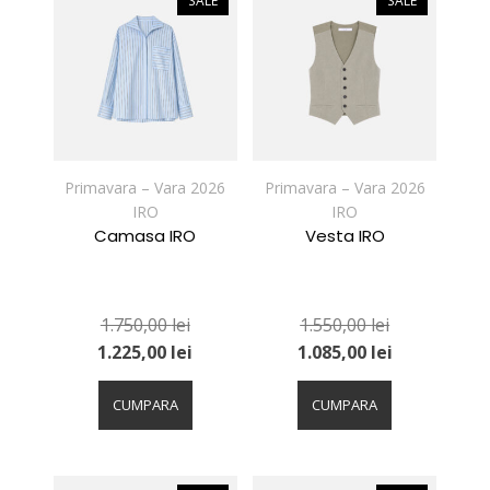
SALE
SALE
Opțiunile
Opțiunile
pot
pot
fi
fi
alese
alese
în
în
pagina
pagina
produsului.
produsului.
Primavara – Vara 2026
Primavara – Vara 2026
IRO
IRO
Camasa IRO
Vesta IRO
1.750,00
lei
1.550,00
lei
1.225,00
lei
1.085,00
lei
Acest
Acest
produs
produs
CUMPARA
CUMPARA
are
are
mai
mai
multe
multe