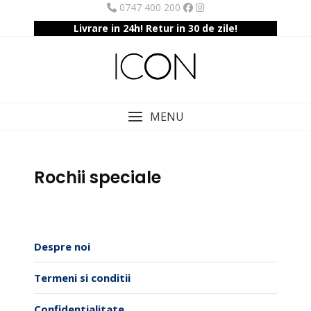
Skip
0747 400 200
to
Livrare in 24h! Retur in 30 de zile!
content
MENU
Rochii speciale
Despre noi
Termeni si conditii
Confidentialitate