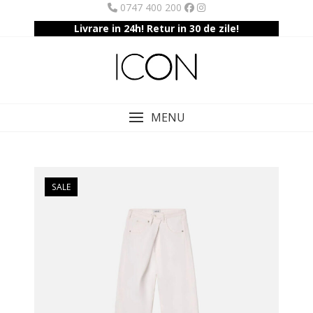
Skip
0747 400 200
to
Livrare in 24h! Retur in 30 de zile!
content
MENU
SALE