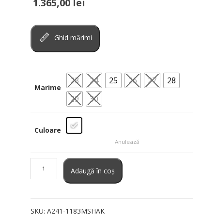
1.365,00
lei
Ghid mărimi
23
24
25
26
27
28
Marime
29
30
Culoare
Anulează
Cantitate
Blugi
Adaugă în coș
largi
Agolde
SKU:
A241-1183MSHAK