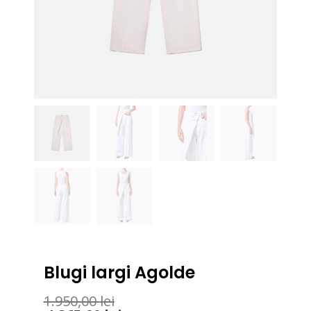
Blugi largi Agolde
1.950,00
lei