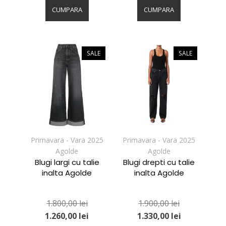
produs
produs
CUMPARA
CUMPARA
are
are
mai
mai
multe
multe
variații.
variații.
SALE
SALE
Opțiunile
Opțiunile
pot
pot
fi
fi
alese
alese
în
în
pagina
pagina
produsului.
produsului.
Primavara - Vara 2025
Primavara - Vara 2025
Agolde
Agolde
Blugi largi cu talie
Blugi drepti cu talie
inalta Agolde
inalta Agolde
1.800,00
lei
1.900,00
lei
1.260,00
lei
1.330,00
lei