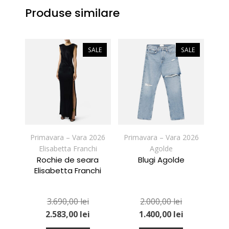
Produse similare
SALE
SALE
Primavara – Vara 2026
Primavara – Vara 2026
Elisabetta Franchi
Agolde
Rochie de seara
Blugi Agolde
Elisabetta Franchi
3.690,00
lei
2.000,00
lei
2.583,00
lei
1.400,00
lei
Acest
Acest