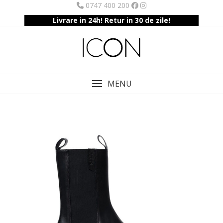
Skip
0747 400 200
to
Livrare in 24h! Retur in 30 de zile!
content
MENU