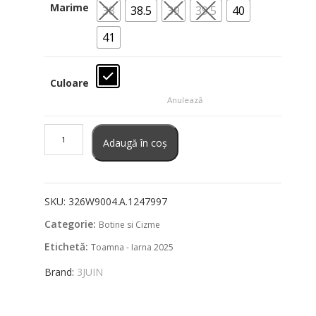
Marime
38
38.5
39
39.5
40
41
Culoare
Anulează
Cantitate
Cizme
Adaugă în coș
din
piele
3JUIN
SKU:
326W9004.A.1247997
Categorie:
Botine si Cizme
Etichetă:
Toamna - Iarna 2025
Brand:
3JUIN