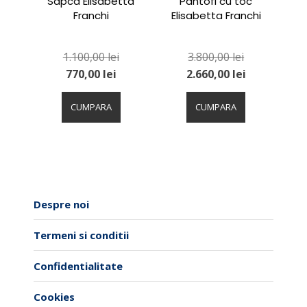
Sapca Elisabetta
Pantofi cu toc
Franchi
Elisabetta Franchi
1.100,00
lei
3.800,00
lei
770,00
lei
2.660,00
lei
Acest
Acest
produs
produs
CUMPARA
CUMPARA
are
are
mai
mai
multe
multe
variații.
variații.
Opțiunile
Opțiunile
pot
pot
Despre noi
fi
fi
alese
alese
Termeni si conditii
în
în
pagina
pagina
Confidentialitate
produsului.
produsului.
Cookies