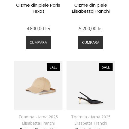
Cizme din piele Paris
Cizme din piele
Texas
Elisabetta Franchi
4.800,00
lei
5.200,00
lei
Acest
Acest
produs
produs
CUMPARA
CUMPARA
are
are
mai
mai
multe
multe
variații.
variații.
SALE
SALE
Opțiunile
Opțiunile
pot
pot
fi
fi
alese
alese
în
în
pagina
pagina
produsului.
produsului.
Toamna - Iarna 2025
Toamna - Iarna 2025
Elisabetta Franchi
Elisabetta Franchi