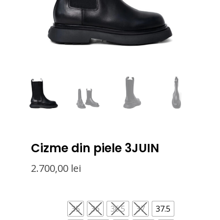
Cizme din piele 3JUIN
2.700,00
lei
35
36
36.5
37
37.5