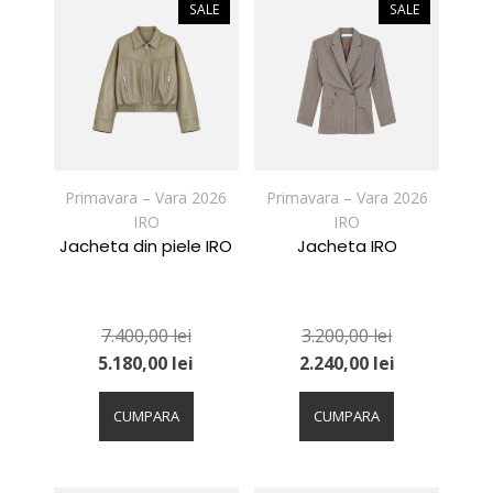
variații.
variații.
SALE
SALE
Opțiunile
Opțiunile
pot
pot
fi
fi
alese
alese
în
în
pagina
pagina
produsului.
produsului.
Primavara – Vara 2026
Primavara – Vara 2026
IRO
IRO
Jacheta din piele IRO
Jacheta IRO
7.400,00
lei
3.200,00
lei
5.180,00
lei
2.240,00
lei
Acest
Acest
produs
produs
CUMPARA
CUMPARA
are
are
mai
mai
multe
multe