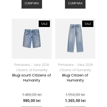
produs
produs
CUMPARA
CUMPARA
are
are
mai
mai
multe
multe
variații.
variații.
SALE
SALE
Opțiunile
Opțiunile
pot
pot
fi
fi
alese
alese
în
în
pagina
pagina
produsului.
produsului.
Primavara – Vara 2026
Primavara – Vara 2026
Citizens of humanity
Citizens of humanity
Blugi scurti Citizens of
Blugi Citizen of
Humanity
Humanity
1.400,00
lei
1.950,00
lei
980,00
lei
1.365,00
lei
Acest
Acest