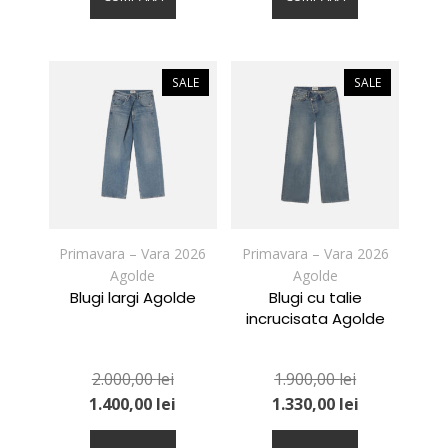
are
are
mai
mai
multe
multe
variații.
variații.
SALE
SALE
Opțiunile
Opțiunile
pot
pot
fi
fi
alese
alese
în
în
pagina
pagina
produsului.
produsului.
Primavara – Vara 2026
Primavara – Vara 2026
Agolde
Agolde
Blugi largi Agolde
Blugi cu talie
incrucisata Agolde
2.000,00
lei
1.900,00
lei
1.400,00
lei
1.330,00
lei
Acest
Acest