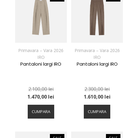
Opțiunile
Opțiunile
pot
pot
fi
fi
alese
alese
în
în
pagina
pagina
produsului.
produsului.
Primavara – Vara 2026
Primavara – Vara 2026
IRO
IRO
Pantaloni largi IRO
Pantaloni largi IRO
2.100,00
lei
2.300,00
lei
1.470,00
lei
1.610,00
lei
Acest
Acest
produs
produs
CUMPARA
CUMPARA
are
are
mai
mai
multe
multe
variații.
variații.