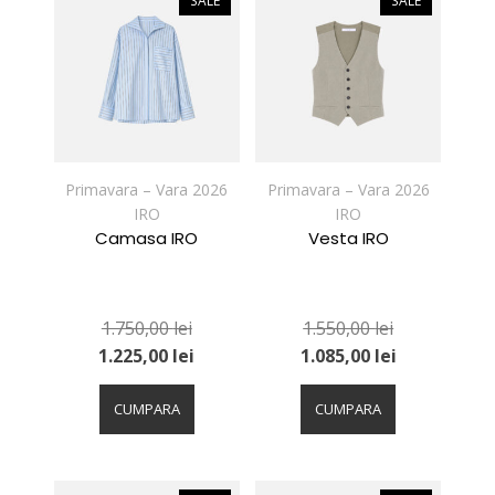
SALE
SALE
Opțiunile
Opțiunile
pot
pot
fi
fi
alese
alese
în
în
pagina
pagina
produsului.
produsului.
Primavara – Vara 2026
Primavara – Vara 2026
IRO
IRO
Camasa IRO
Vesta IRO
1.750,00
lei
1.550,00
lei
1.225,00
lei
1.085,00
lei
Acest
Acest
produs
produs
CUMPARA
CUMPARA
are
are
mai
mai
multe
multe