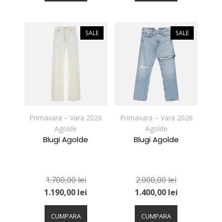
mai
mai
multe
multe
variații.
variații.
SALE
SALE
Opțiunile
Opțiunile
pot
pot
fi
fi
alese
alese
în
în
pagina
pagina
produsului.
produsului.
Primavara – Vara 2026
Primavara – Vara 2026
Agolde
Agolde
Blugi Agolde
Blugi Agolde
1.700,00
lei
2.000,00
lei
1.190,00
lei
1.400,00
lei
Acest
Acest
produs
produs
CUMPARA
CUMPARA